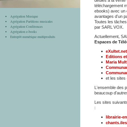
dédiés à la vente
téléchargement mu
ebooks) avec un c
Agrégation Musique
avantages d'un pa
Agrégation Partitions musicales
Toutes les tâches
Agrégation Conférences
par SARL VOX.
Agrégation e-books
Actuellement, SA
Entrepôt numérique multiproduits
Espaces de Tél
eXultet.net
Editions e
Maria Mult
Communaut
Communaut
et les site
L'ensemble des pr
beaucoup d'autres
Les sites suivant
:
librairie-
chants.ile