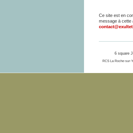
Ce site est en co
message à cette 
contact@exultet
6 square
RCS La Roche-sur-Y