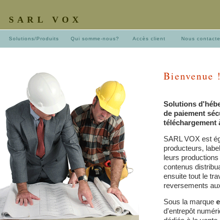
SARL VOX
Solutions/Produits
Qui somme-nous?
Accès client
Nous contact
Bienvenue 
Solutions d'hébe
de paiement sécu
téléchargement à
SARL VOX est é
producteurs, labe
leurs production
contenus distrib
ensuite tout le tra
reversements aux 
Sous la marque
e
d'entrepôt numér